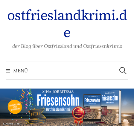
Zum
ostfrieslandkrimi.d
Inhalt
überspringen
e
der Blog über Ostfriesland und Ostfriesenkrimis
Suche
nach:
MENÜ