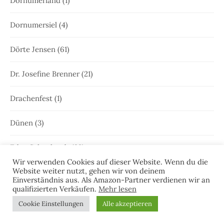
Dornumerland
(1)
Dornumersiel
(4)
Dörte Jensen
(61)
Dr. Josefine Brenner
(21)
Drachenfest
(1)
Dünen
(3)
Edna Schuchardt
(23)
Wir verwenden Cookies auf dieser Website. Wenn du die
Website weiter nutzt, gehen wir von deinem
Ele Wolff
(71)
Einverständnis aus. Als Amazon-Partner verdienen wir an
qualifizierten Verkäufen.
Mehr lesen
Elke Bergsma
(1)
Cookie Einstellungen
Alle akzeptieren
Elke Nansen
(54)