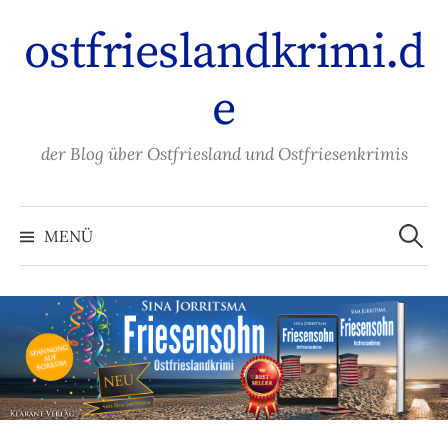
Zum
ostfrieslandkrimi.d
Inhalt
überspringen
e
der Blog über Ostfriesland und Ostfriesenkrimis
Suche
nach:
MENÜ