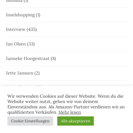
Illumina
(1)
Inselshopping
(1)
Interview
(435)
Jan Olsen
(33)
Janneke Hoogestraat
(8)
Jette Janssen
(2)
Joost Kramer
(22)
Wir verwenden Cookies auf dieser Website. Wenn du die
Website weiter nutzt, gehen wir von deinem
Juist
(35)
Einverständnis aus. Als Amazon-Partner verdienen wir an
qualifizierten Verkäufen.
Mehr lesen
Juist
(46)
Cookie Einstellungen
Alle akzeptieren
Julia Brunjes
(170)