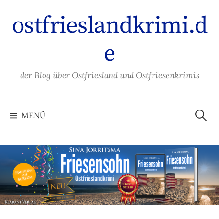
Zum
ostfrieslandkrimi.d
Inhalt
überspringen
e
der Blog über Ostfriesland und Ostfriesenkrimis
Suche
nach:
MENÜ