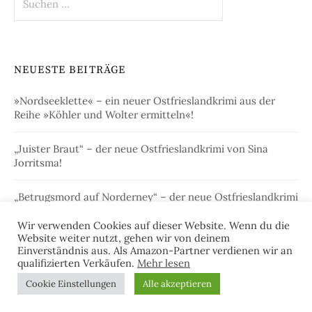
nach:
NEUESTE BEITRÄGE
»Nordseeklette« – ein neuer Ostfrieslandkrimi aus der
Reihe »Köhler und Wolter ermitteln«!
„Juister Braut“ – der neue Ostfrieslandkrimi von Sina
Jorritsma!
„Betrugsmord auf Norderney“ – der neue Ostfrieslandkrimi
von Julia Brunjes!
Wir verwenden Cookies auf dieser Website. Wenn du die
Website weiter nutzt, gehen wir von deinem
„Charmeurmord auf Langeoog“ – der neue
Einverständnis aus. Als Amazon-Partner verdienen wir an
Ostfrieslandkrimi von Julia Brunjes
qualifizierten Verkäufen.
Mehr lesen
Cookie Einstellungen
Alle akzeptieren
„Der Tote in der Schleuse“ – Alfred Bekkers neuer
Ostfrieslandkrimi!