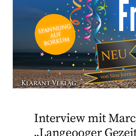
Interview mit Marc
„Langeooger Gezei