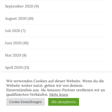
September 2020
(9)
August 2020
(10)
Juli 2020
(7)
Juni 2020
(10)
Mai 2020
(8)
April 2020
(13)
März 2020
(10)
Wir verwenden Cookies auf dieser Website. Wenn du die
Website weiter nutzt, gehen wir von deinem
Einverständnis aus. Als Amazon-Partner verdienen wir an
Februar 2020
(11)
qualifizierten Verkäufen.
Mehr lesen
Cookie Einstellungen
Alle akzeptieren
Januar 2020
(9)