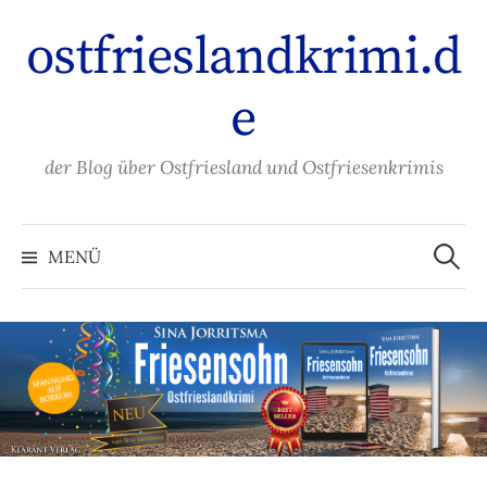
Zum
ostfrieslandkrimi.d
Inhalt
überspringen
e
der Blog über Ostfriesland und Ostfriesenkrimis
Suche
nach:
MENÜ