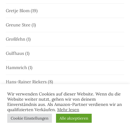
Gretje Blom
(19)
Greune Stee
(1)
Großfehn
(1)
Gulfhaus
(1)
Hammrich
(1)
Hans-Rainer Riekers
(8)
Wir verwenden Cookies auf dieser Website. Wenn du die
Harlesiel
(9)
Website weiter nutzt, gehen wir von deinem
Einverständnis aus. Als Amazon-Partner verdienen wir an
qualifizierten Verkäufen.
Mehr lesen
Hauke Holjansen
(5)
Cookie Einstellungen
Alle akzeptieren
Hedda Böttcher
(23)