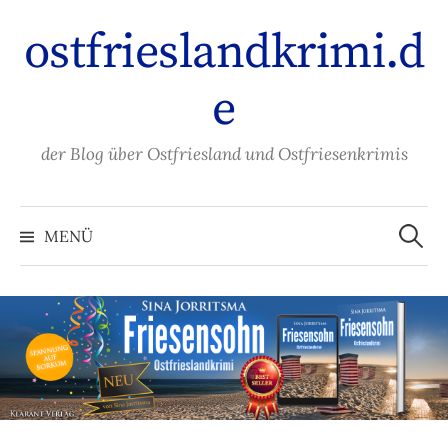
Zum
ostfrieslandkrimi.d
Inhalt
überspringen
e
der Blog über Ostfriesland und Ostfriesenkrimis
Suche
nach:
MENÜ