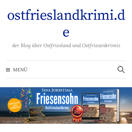
Zum
ostfrieslandkrimi.d
Inhalt
überspringen
e
der Blog über Ostfriesland und Ostfriesenkrimis
Suche
nach:
MENÜ