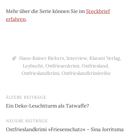
Mehr über die Serie können Sie im
Steckbrief
erfahren
.
Hans-Rainer Riekers
,
Interview
,
Klarant Verlag
,
Leybucht
,
Ostfriesenkrimi
,
Ostfriesland
,
Ostfrieslandkrimi
,
Ostfrieslandkrimireihe
ÄLTERE BEITRÄGE
Beitragsnavigation
Ein Deko-Leuchtturm als Tatwaffe?
NEUERE BEITRÄGE
Ostfrieslandkrimi »Friesenschatz« – Sina Jorritsma