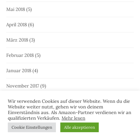
Mai 2018
(5)
April 2018
(6)
März 2018
(3)
Februar 2018
(5)
Januar 2018
(4)
November 2017
(9)
Wir verwenden Cookies auf dieser Website. Wenn du die
Oktober 2017
(5)
Website weiter nutzt, gehen wir von deinem
Einverständnis aus. Als Amazon-Partner verdienen wir an
September 2017
(8)
qualifizierten Verkäufen.
Mehr lesen
Cookie Einstellungen
Alle akzeptieren
August 2017
(8)