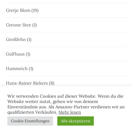
Gretje Blom
(19)
Greune Stee
(1)
Großfehn
(1)
Gulfhaus
(1)
Hammrich
(1)
Hans-Rainer Riekers
(8)
Wir verwenden Cookies auf dieser Website. Wenn du die
Harlesiel
(9)
Website weiter nutzt, gehen wir von deinem
Einverständnis aus. Als Amazon-Partner verdienen wir an
Hauke Holjansen
(5)
qualifizierten Verkäufen.
Mehr lesen
Cookie Einstellungen
Alle akzeptieren
Hedda Böttcher
(23)