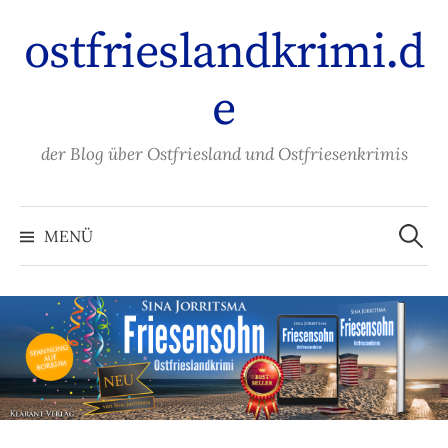
Zum
ostfrieslandkrimi.d
Inhalt
überspringen
e
der Blog über Ostfriesland und Ostfriesenkrimis
Suche
nach:
MENÜ