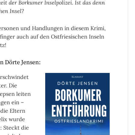
t der Borkumer Inselpolizei. Ist das denn
hen Insel?
Personen und Handlungen in diesem Krimi,
ngfinger auch auf den Ostfriesischen Inseln
tz!
n Dörte Jensen:
erschwindet
er. Die
epsen leiten
ngen ein –
die Eltern
elix wurde
: Steckt die