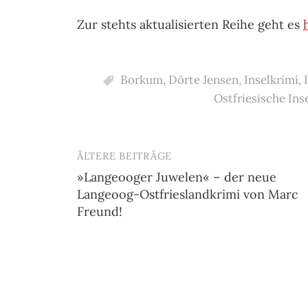
Zur stehts aktualisierten Reihe geht es
Borkum
,
Dörte Jensen
,
Inselkrimi
,
Ostfriesische Ins
ÄLTERE BEITRÄGE
Beitragsnavigation
»Langeooger Juwelen« – der neue
Langeoog-Ostfrieslandkrimi von Marc
Freund!