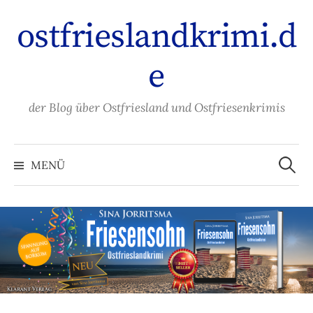
Zum
ostfrieslandkrimi.d
Inhalt
überspringen
e
der Blog über Ostfriesland und Ostfriesenkrimis
Suche
nach:
MENÜ