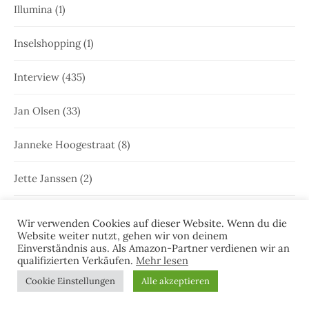
Illumina
(1)
Inselshopping
(1)
Interview
(435)
Jan Olsen
(33)
Janneke Hoogestraat
(8)
Jette Janssen
(2)
Joost Kramer
(22)
Wir verwenden Cookies auf dieser Website. Wenn du die
Website weiter nutzt, gehen wir von deinem
Juist
(46)
Einverständnis aus. Als Amazon-Partner verdienen wir an
qualifizierten Verkäufen.
Mehr lesen
Juist
(35)
Cookie Einstellungen
Alle akzeptieren