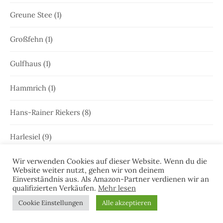
Greune Stee
(1)
Großfehn
(1)
Gulfhaus
(1)
Hammrich
(1)
Hans-Rainer Riekers
(8)
Harlesiel
(9)
Hauke Holjansen
(5)
Wir verwenden Cookies auf dieser Website. Wenn du die
Website weiter nutzt, gehen wir von deinem
Einverständnis aus. Als Amazon-Partner verdienen wir an
Hedda Böttcher
(23)
qualifizierten Verkäufen.
Mehr lesen
Cookie Einstellungen
Alle akzeptieren
Henriette Honig
(12)