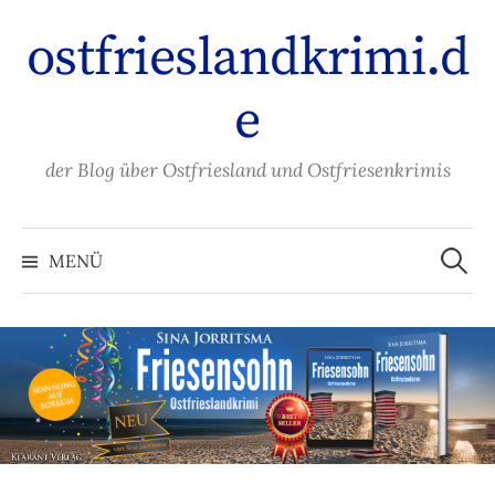
Zum
ostfrieslandkrimi.d
Inhalt
überspringen
e
der Blog über Ostfriesland und Ostfriesenkrimis
Suche
nach:
MENÜ