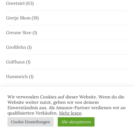
Greetsiel
(63)
Gretje Blom
(19)
Greune Stee
(1)
Großfehn
(1)
Gulfhaus
(1)
Hammrich
(1)
Hans-Rainer Riekers
(8)
Wir verwenden Cookies auf dieser Website. Wenn du die
Website weiter nutzt, gehen wir von deinem
Harlesiel
(9)
Einverständnis aus. Als Amazon-Partner verdienen wir an
qualifizierten Verkäufen.
Mehr lesen
Hauke Holjansen
(5)
Cookie Einstellungen
Alle akzeptieren