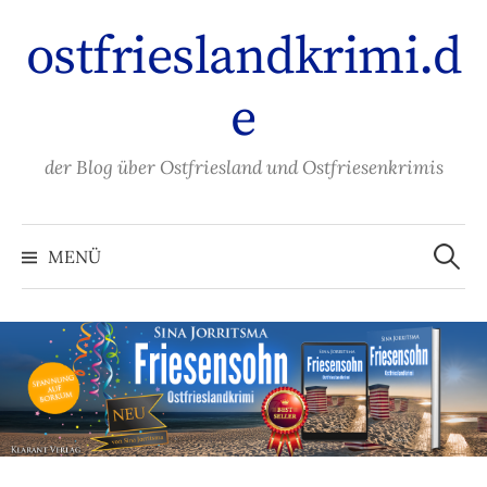
Zum
ostfrieslandkrimi.d
Inhalt
überspringen
e
der Blog über Ostfriesland und Ostfriesenkrimis
Suche
nach:
MENÜ