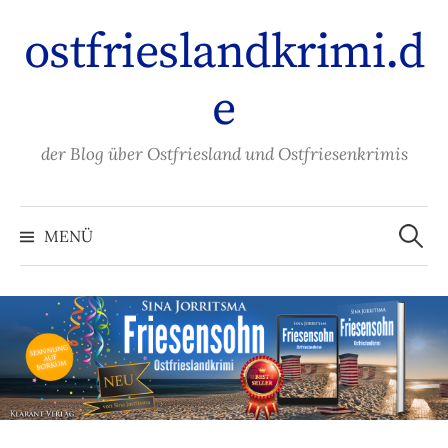
Zum
ostfrieslandkrimi.d
Inhalt
überspringen
e
der Blog über Ostfriesland und Ostfriesenkrimis
Suche
nach:
MENÜ