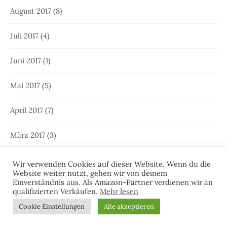
August 2017
(8)
Juli 2017
(4)
Juni 2017
(1)
Mai 2017
(5)
April 2017
(7)
März 2017
(3)
Februar 2017
(6)
Wir verwenden Cookies auf dieser Website. Wenn du die
Website weiter nutzt, gehen wir von deinem
Einverständnis aus. Als Amazon-Partner verdienen wir an
Januar 2017
(7)
qualifizierten Verkäufen.
Mehr lesen
Cookie Einstellungen
Alle akzeptieren
Dezember 2016
(2)