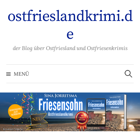
Zum
ostfrieslandkrimi.d
Inhalt
überspringen
e
der Blog über Ostfriesland und Ostfriesenkrimis
Suche
nach:
MENÜ