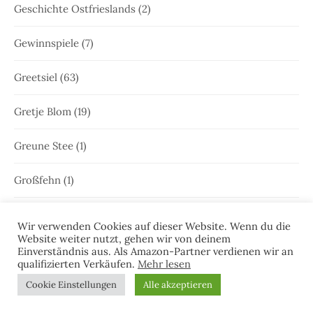
Geschichte Ostfrieslands
(2)
Gewinnspiele
(7)
Greetsiel
(63)
Gretje Blom
(19)
Greune Stee
(1)
Großfehn
(1)
Gulfhaus
(1)
Wir verwenden Cookies auf dieser Website. Wenn du die
Website weiter nutzt, gehen wir von deinem
Hammrich
(1)
Einverständnis aus. Als Amazon-Partner verdienen wir an
qualifizierten Verkäufen.
Mehr lesen
Hans-Rainer Riekers
(8)
Cookie Einstellungen
Alle akzeptieren