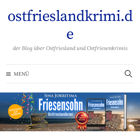
Zum
ostfrieslandkrimi.d
Inhalt
überspringen
e
der Blog über Ostfriesland und Ostfriesenkrimis
Suche
nach:
MENÜ