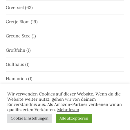
Greetsiel
(63)
Gretje Blom
(19)
Greune Stee
(1)
Großfehn
(1)
Gulfhaus
(1)
Hammrich
(1)
Hans-Rainer Riekers
(8)
Wir verwenden Cookies auf dieser Website. Wenn du die
Website weiter nutzt, gehen wir von deinem
Einverständnis aus. Als Amazon-Partner verdienen wir an
Harlesiel
(9)
qualifizierten Verkäufen.
Mehr lesen
Cookie Einstellungen
Alle akzeptieren
Hauke Holjansen
(5)