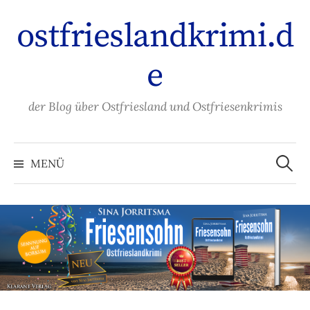
Zum
ostfrieslandkrimi.d
Inhalt
überspringen
e
der Blog über Ostfriesland und Ostfriesenkrimis
Suche
nach:
MENÜ