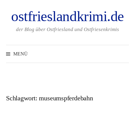
Zum
ostfrieslandkrimi.de
Inhalt
überspringen
der Blog über Ostfriesland und Ostfriesenkrimis
Suchen
nach:
MENÜ
Schlagwort:
museumspferdebahn