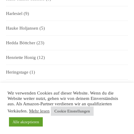
Harlesiel
(9)
Hauke Holjansen
(5)
Hedda Böttcher
(23)
Henriette Honig
(12)
Heringstage
(1)
Hooksiel
(1)
Wir verwenden Cookies auf dieser Website. Wenn du die
Website weiter nutzt, gehen wir von deinem Einverständnis
Hörprobe
(5)
aus. Als Amazon-Partner verdienen wir an qualifizierten
Verkäufen.
Mehr lesen
Cookie Einstellungen
Illumina
(1)
Alle akzeptieren
Inselshopping
(1)