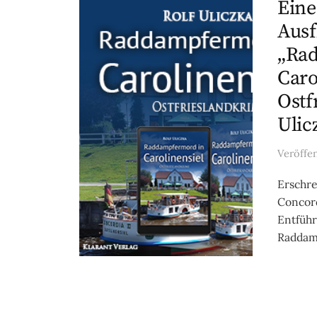
Eine
Ausf
„Ra
Caro
Ostf
Ulic
Veröffe
Erschre
Concord
Entführ
Raddamp