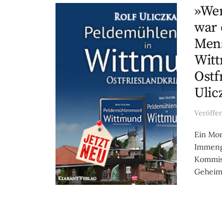
»We
war 
Mens
Witt
Ostf
Ulic
Veröffe
Ein Mor
Immenga
Kommiss
Geheimn