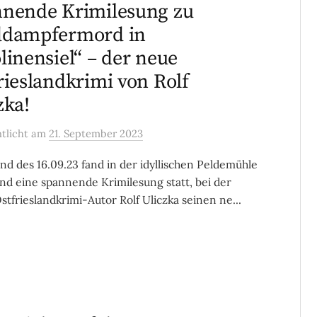
nende Krimilesung zu
ddampfermord in
linensiel“ – der neue
rieslandkrimi von Rolf
zka!
ntlicht
am
21. September 2023
d des 16.09.23 fand in der idyllischen Peldemühle
d eine spannende Krimilesung statt, bei der
stfrieslandkrimi-Autor Rolf Uliczka seinen ne...