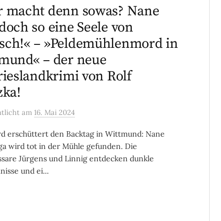
r macht denn sowas? Nane
doch so eine Seele von
ch!« – »Peldemühlenmord in
mund« – der neue
rieslandkrimi von Rolf
zka!
ntlicht
am
16. Mai 2024
d erschüttert den Backtag in Wittmund: Nane
 wird tot in der Mühle gefunden. Die
are Jürgens und Linnig entdecken dunkle
isse und ei...