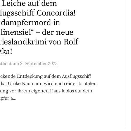
 Leiche auf dem
lugsschiff Concordia!
ddampfermord in
linensiel“ – der neue
rieslandkrimi von Rolf
zka!
ntlicht
am
8. September 2023
ckende Entdeckung auf dem Ausflugsschiff
ia: Ulrike Naumann wird nach einer brutalen
ung vor ihrem eigenen Haus leblos auf dem
fer a...