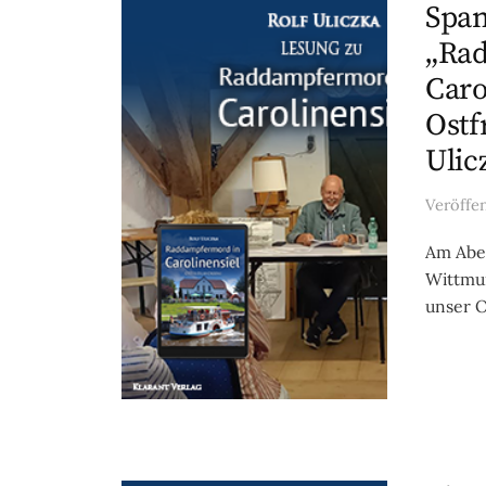
Span
„Ra
Caro
Ostf
Ulic
Veröffe
Am Aben
Wittmun
unser O