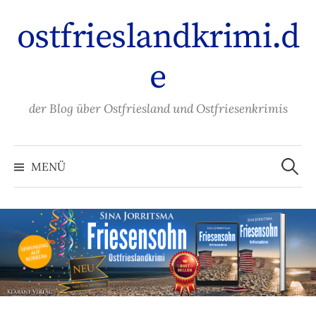
Zum
ostfrieslandkrimi.d
Inhalt
überspringen
e
der Blog über Ostfriesland und Ostfriesenkrimis
Suche
nach:
MENÜ