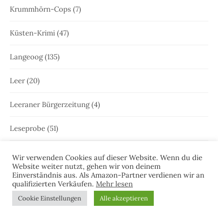
Krummhörn-Cops
(7)
Küsten-Krimi
(47)
Langeoog
(135)
Leer
(20)
Leeraner Bürgerzeitung
(4)
Leseprobe
(51)
Lesermeinungen
(1)
Wir verwenden Cookies auf dieser Website. Wenn du die
Website weiter nutzt, gehen wir von deinem
Einverständnis aus. Als Amazon-Partner verdienen wir an
Lesungen
(47)
qualifizierten Verkäufen.
Mehr lesen
Cookie Einstellungen
Alle akzeptieren
Literaturnobelpreis
(1)