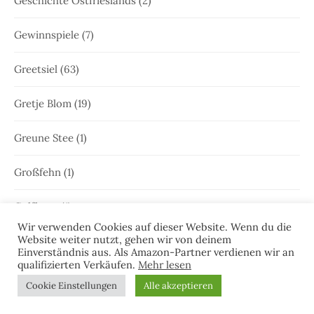
Geschichte Ostfrieslands
(2)
Gewinnspiele
(7)
Greetsiel
(63)
Gretje Blom
(19)
Greune Stee
(1)
Großfehn
(1)
Gulfhaus
(1)
Wir verwenden Cookies auf dieser Website. Wenn du die
Website weiter nutzt, gehen wir von deinem
Hammrich
(1)
Einverständnis aus. Als Amazon-Partner verdienen wir an
qualifizierten Verkäufen.
Mehr lesen
Hans-Rainer Riekers
(8)
Cookie Einstellungen
Alle akzeptieren
Harlesiel
(9)