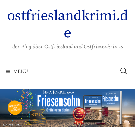
Zum
ostfrieslandkrimi.d
Inhalt
überspringen
e
der Blog über Ostfriesland und Ostfriesenkrimis
Suche
nach:
MENÜ