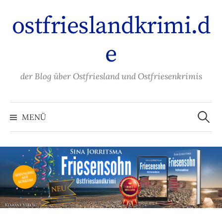
Zum
ostfrieslandkrimi.d
Inhalt
überspringen
e
der Blog über Ostfriesland und Ostfriesenkrimis
Suche
nach:
MENÜ