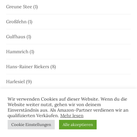
Greune Stee
(1)
Großfehn
(1)
Gulfhaus
(1)
Hammrich
(1)
Hans-Rainer Riekers
(8)
Harlesiel
(9)
Hauke Holjansen
(5)
Wir verwenden Cookies auf dieser Website. Wenn du die
Website weiter nutzt, gehen wir von deinem
Einverständnis aus. Als Amazon-Partner verdienen wir an
Hedda Böttcher
(23)
qualifizierten Verkäufen.
Mehr lesen
Cookie Einstellungen
Alle akzeptieren
Henriette Honig
(12)