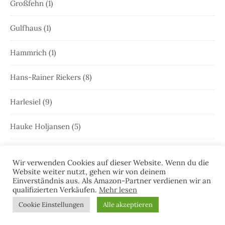
Großfehn
(1)
Gulfhaus
(1)
Hammrich
(1)
Hans-Rainer Riekers
(8)
Harlesiel
(9)
Hauke Holjansen
(5)
Hedda Böttcher
(23)
Wir verwenden Cookies auf dieser Website. Wenn du die
Website weiter nutzt, gehen wir von deinem
Henriette Honig
(12)
Einverständnis aus. Als Amazon-Partner verdienen wir an
qualifizierten Verkäufen.
Mehr lesen
Heringstage
(1)
Cookie Einstellungen
Alle akzeptieren
Hooksiel
(1)