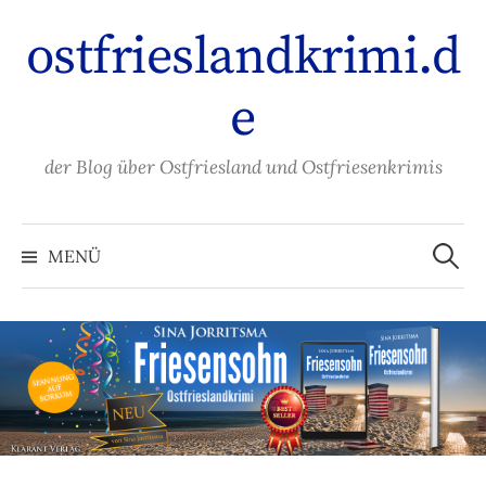
Zum
ostfrieslandkrimi.d
Inhalt
überspringen
e
der Blog über Ostfriesland und Ostfriesenkrimis
Suche
nach:
MENÜ