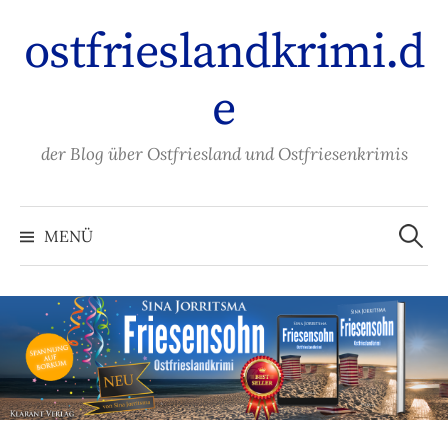
Zum
ostfrieslandkrimi.d
Inhalt
überspringen
e
der Blog über Ostfriesland und Ostfriesenkrimis
Suche
nach:
MENÜ