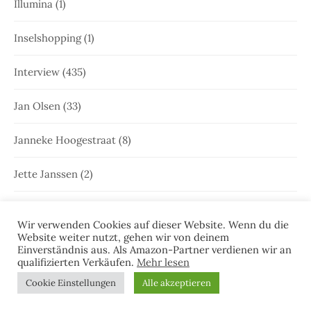
Illumina
(1)
Inselshopping
(1)
Interview
(435)
Jan Olsen
(33)
Janneke Hoogestraat
(8)
Jette Janssen
(2)
Joost Kramer
(22)
Wir verwenden Cookies auf dieser Website. Wenn du die
Website weiter nutzt, gehen wir von deinem
Juist
(35)
Einverständnis aus. Als Amazon-Partner verdienen wir an
qualifizierten Verkäufen.
Mehr lesen
Juist
(46)
Cookie Einstellungen
Alle akzeptieren
Julia Brunjes
(170)