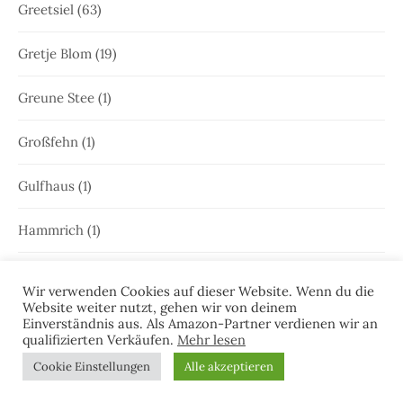
Greetsiel
(63)
Gretje Blom
(19)
Greune Stee
(1)
Großfehn
(1)
Gulfhaus
(1)
Hammrich
(1)
Hans-Rainer Riekers
(8)
Wir verwenden Cookies auf dieser Website. Wenn du die
Website weiter nutzt, gehen wir von deinem
Harlesiel
(9)
Einverständnis aus. Als Amazon-Partner verdienen wir an
qualifizierten Verkäufen.
Mehr lesen
Hauke Holjansen
(5)
Cookie Einstellungen
Alle akzeptieren