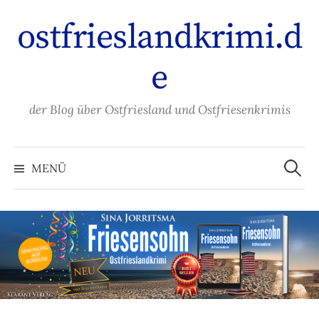
Zum
ostfrieslandkrimi.d
Inhalt
überspringen
e
der Blog über Ostfriesland und Ostfriesenkrimis
Suche
nach:
MENÜ