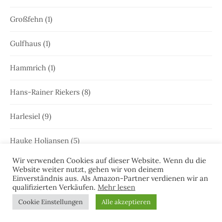
Großfehn
(1)
Gulfhaus
(1)
Hammrich
(1)
Hans-Rainer Riekers
(8)
Harlesiel
(9)
Hauke Holjansen
(5)
Wir verwenden Cookies auf dieser Website. Wenn du die
Hedda Böttcher
(23)
Website weiter nutzt, gehen wir von deinem
Einverständnis aus. Als Amazon-Partner verdienen wir an
qualifizierten Verkäufen.
Mehr lesen
Henriette Honig
(12)
Cookie Einstellungen
Alle akzeptieren
Heringstage
(1)