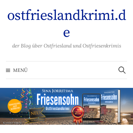
Zum
ostfrieslandkrimi.d
Inhalt
überspringen
e
der Blog über Ostfriesland und Ostfriesenkrimis
Suche
nach:
MENÜ