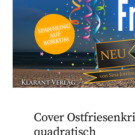
Cover Ostfriesenk
quadratisch