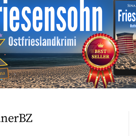
ranerBZ