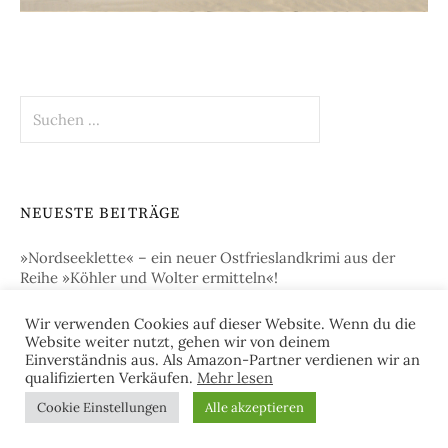
Suchen
nach:
NEUESTE BEITRÄGE
»Nordseeklette« – ein neuer Ostfrieslandkrimi aus der
Reihe »Köhler und Wolter ermitteln«!
Wir verwenden Cookies auf dieser Website. Wenn du die
„Juister Braut“ – der neue Ostfrieslandkrimi von Sina
Website weiter nutzt, gehen wir von deinem
Jorritsma!
Einverständnis aus. Als Amazon-Partner verdienen wir an
qualifizierten Verkäufen.
Mehr lesen
„Betrugsmord auf Norderney“ – der neue Ostfrieslandkrimi
Cookie Einstellungen
Alle akzeptieren
von Julia Brunjes!