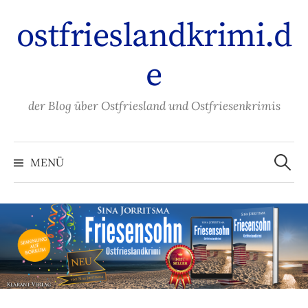
Zum
ostfrieslandkrimi.d
Inhalt
überspringen
e
der Blog über Ostfriesland und Ostfriesenkrimis
Suche
nach:
MENÜ