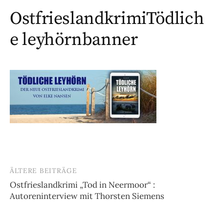
OstfrieslandkrimiTödlich
e leyhörnbanner
ÄLTERE BEITRÄGE
Beitragsnavigation
Ostfrieslandkrimi „Tod in Neermoor“ :
Autoreninterview mit Thorsten Siemens