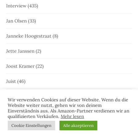
Interview
(435)
Jan Olsen
(33)
Janneke Hoogestraat
(8)
Jette Janssen
(2)
Joost Kramer
(22)
Juist
(46)
Juist
(35)
Wir verwenden Cookies auf dieser Website. Wenn du die
Website weiter nutzt, gehen wir von deinem
Einverständnis aus. Als Amazon-Partner verdienen wir an
Julia Brunjes
(170)
qualifizierten Verkäufen.
Mehr lesen
Cookie Einstellungen
Alle akzeptieren
Katalog
(1)