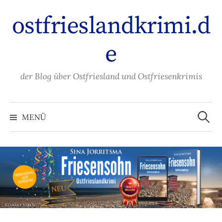
Zum
ostfrieslandkrimi.d
Inhalt
überspringen
e
der Blog über Ostfriesland und Ostfriesenkrimis
Suche
nach:
MENÜ