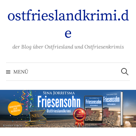
Zum
ostfrieslandkrimi.d
Inhalt
überspringen
e
der Blog über Ostfriesland und Ostfriesenkrimis
Suche
nach:
MENÜ