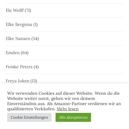
Ele Wolff
(71)
Elke Bergsma
(1)
Elke Nansen
(54)
Emden
(64)
Femke Peters
(4)
Freya Joken
(13)
Wir verwenden Cookies auf dieser Website. Wenn du die
Friesenkrimi
(1.001)
Website weiter nutzt, gehen wir von deinem
Einverständnis aus. Als Amazon-Partner verdienen wir an
qualifizierten Verkäufen.
Mehr lesen
Geschichte Ostfrieslands
(2)
Cookie Einstellungen
Alle akzeptieren
Gewinnspiele
(7)