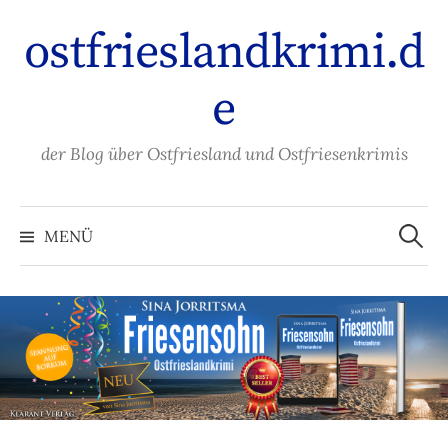
Zum
ostfrieslandkrimi.d
Inhalt
überspringen
e
der Blog über Ostfriesland und Ostfriesenkrimis
Suche
nach:
MENÜ