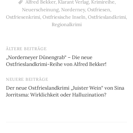
Alfred Bekker
,
Klarant Verlag
,
Krimireihe
,
Neuerscheinung
,
Norderney
,
Ostfriesen
,
Ostfriesenkrimi
,
Ostfriesische Inseln
,
Ostfrieslandkrimi
,
Regionalkrimi
ÄLTERE BEITRÄGE
Beitragsnavigation
„Norderneyer Dünengrab“ – Die neue
Ostfrieslandkrimi-Reihe von Alfred Bekker!
NEUERE BEITRÄGE
Der neue Ostfrieslandkrimi „Juister Wein“ von Sina
Jorritsma: Wirklichkeit oder Halluzination?