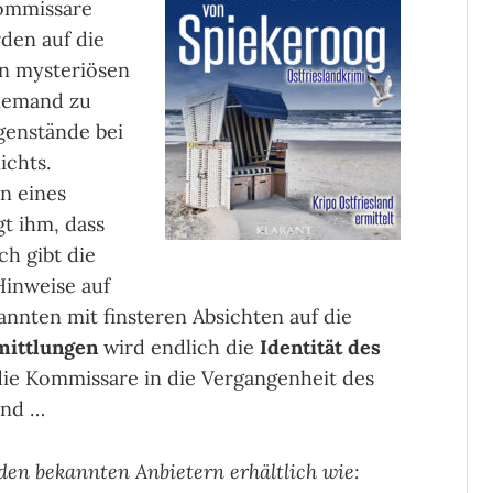
Kommissare
den auf die
n mysteriösen
niemand zu
genstände bei
ichts.
n eines
gt ihm, dass
ch gibt die
Hinweise auf
nnten mit finsteren Absichten auf die
mittlungen
wird endlich die
Identität des
 die Kommissare in die Vergangenheit des
and …
 den bekannten Anbietern erhältlich wie: