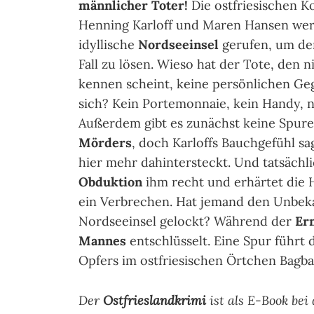
männlicher Toter!
Die ostfriesischen 
Henning Karloff und Maren Hansen wer
idyllische
Nordseeinsel
gerufen, um de
Fall zu lösen. Wieso hat der Tote, den 
kennen scheint, keine persönlichen Ge
sich? Kein Portemonnaie, kein Handy, n
Außerdem gibt es zunächst keine Spure
Mörders
, doch Karloffs Bauchgefühl sa
hier mehr dahintersteckt. Und tatsächli
Obduktion
ihm recht und erhärtet die 
ein Verbrechen. Hat jemand den Unbeka
Nordseeinsel gelockt? Während der
Er
Mannes
entschlüsselt. Eine Spur führt
Opfers im ostfriesischen Örtchen Bagb
Der
Ostfrieslandkrimi
ist als E-Book bei