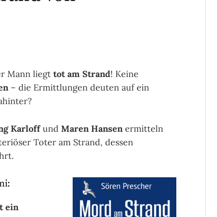
r Mann liegt
tot am Strand
! Keine
en
– die Ermittlungen deuten auf ein
ahinter?
g Karloff
und
Maren Hansen
ermitteln
teriöser Toter am Strand, dessen
hrt.
mi:
t ein