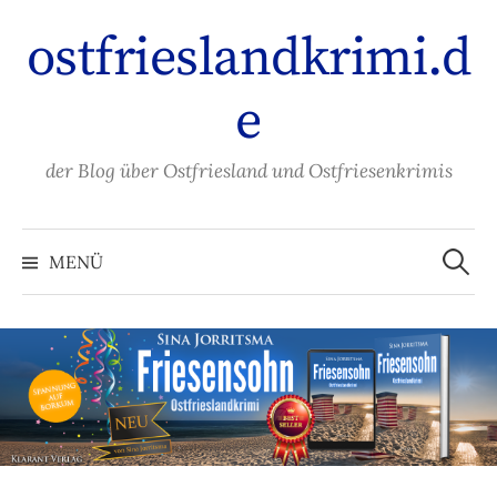
Zum
ostfrieslandkrimi.d
Inhalt
überspringen
e
der Blog über Ostfriesland und Ostfriesenkrimis
Suche
nach:
MENÜ