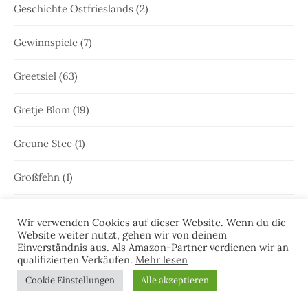
Geschichte Ostfrieslands
(2)
Gewinnspiele
(7)
Greetsiel
(63)
Gretje Blom
(19)
Greune Stee
(1)
Großfehn
(1)
Gulfhaus
(1)
Wir verwenden Cookies auf dieser Website. Wenn du die
Website weiter nutzt, gehen wir von deinem
Hammrich
(1)
Einverständnis aus. Als Amazon-Partner verdienen wir an
qualifizierten Verkäufen.
Mehr lesen
Hans-Rainer Riekers
(8)
Cookie Einstellungen
Alle akzeptieren