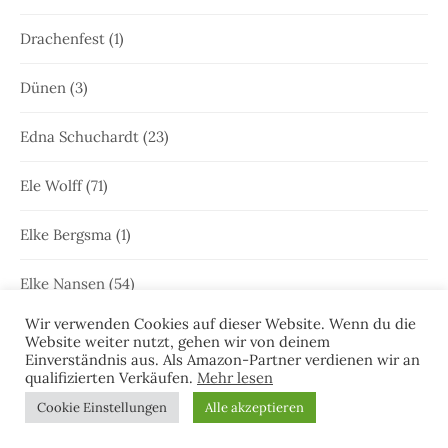
Drachenfest
(1)
Dünen
(3)
Edna Schuchardt
(23)
Ele Wolff
(71)
Elke Bergsma
(1)
Elke Nansen
(54)
Wir verwenden Cookies auf dieser Website. Wenn du die
Emden
(64)
Website weiter nutzt, gehen wir von deinem
Einverständnis aus. Als Amazon-Partner verdienen wir an
qualifizierten Verkäufen.
Mehr lesen
Femke Peters
(4)
Cookie Einstellungen
Alle akzeptieren
Freya Joken
(13)