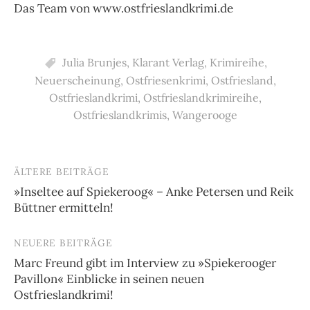
Das Team von www.ostfrieslandkrimi.de
Julia Brunjes
,
Klarant Verlag
,
Krimireihe
,
Neuerscheinung
,
Ostfriesenkrimi
,
Ostfriesland
,
Ostfrieslandkrimi
,
Ostfrieslandkrimireihe
,
Ostfrieslandkrimis
,
Wangerooge
ÄLTERE BEITRÄGE
Beitragsnavigation
»Inseltee auf Spiekeroog« – Anke Petersen und Reik
Büttner ermitteln!
NEUERE BEITRÄGE
Marc Freund gibt im Interview zu »Spiekerooger
Pavillon« Einblicke in seinen neuen
Ostfrieslandkrimi!