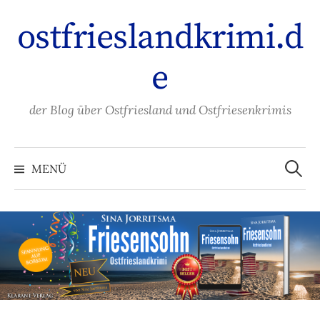
Zum
ostfrieslandkrimi.d
Inhalt
überspringen
e
der Blog über Ostfriesland und Ostfriesenkrimis
Suche
nach:
MENÜ