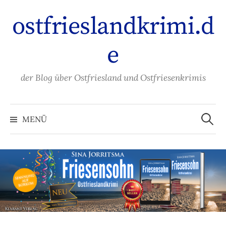
Zum
ostfrieslandkrimi.d
Inhalt
überspringen
e
der Blog über Ostfriesland und Ostfriesenkrimis
Suche
nach:
MENÜ