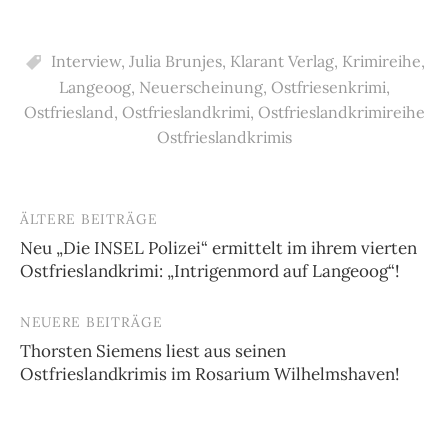
Interview
,
Julia Brunjes
,
Klarant Verlag
,
Krimireihe
,
Langeoog
,
Neuerscheinung
,
Ostfriesenkrimi
,
Ostfriesland
,
Ostfrieslandkrimi
,
Ostfrieslandkrimireihe
Ostfrieslandkrimis
ÄLTERE BEITRÄGE
Beitragsnavigation
Neu „Die INSEL Polizei“ ermittelt im ihrem vierten
Ostfrieslandkrimi: „Intrigenmord auf Langeoog“!
NEUERE BEITRÄGE
Thorsten Siemens liest aus seinen
Ostfrieslandkrimis im Rosarium Wilhelmshaven!