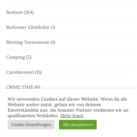
Borkum
(164)
Borkumer Kleinbahn
(1)
Bünting Teemuseum
(1)
Camping
(5)
Carolinensiel
(15)
CRIME TIME
(6)
Wir verwenden Cookies auf dieser Website. Wenn du die
Ditzum
(6)
Website weiter nutzt, gehen wir von deinem
Einverständnis aus. Als Amazon-Partner verdienen wir an
qualifizierten Verkäufen.
Mehr lesen
Dornum
(3)
Cookie Einstellungen
Alle akzeptieren
Dornumerland
(1)