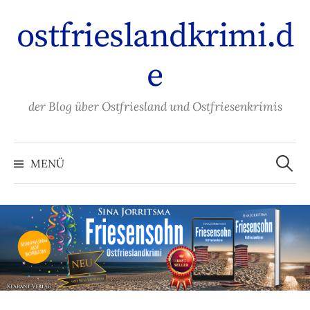
Zum
ostfrieslandkrimi.d
Inhalt
überspringen
e
der Blog über Ostfriesland und Ostfriesenkrimis
Suche
nach:
MENÜ