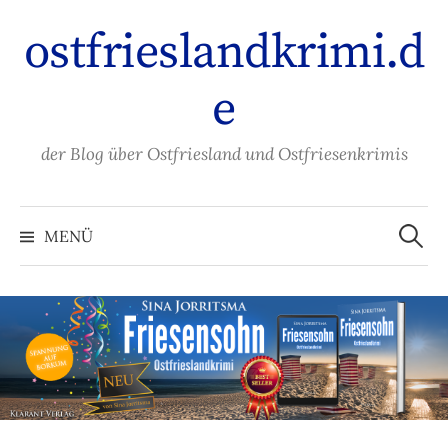
Zum
ostfrieslandkrimi.d
Inhalt
überspringen
e
der Blog über Ostfriesland und Ostfriesenkrimis
Suche
nach:
MENÜ