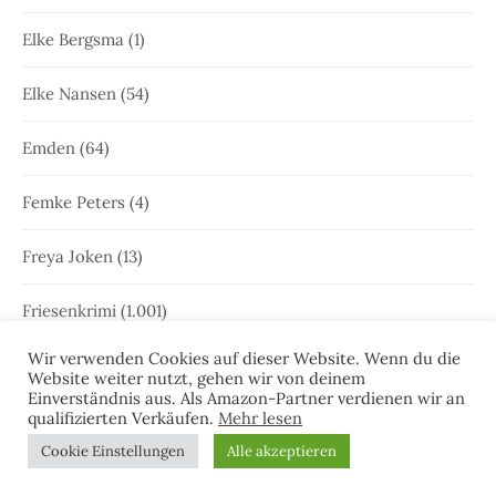
Elke Bergsma
(1)
Elke Nansen
(54)
Emden
(64)
Femke Peters
(4)
Freya Joken
(13)
Friesenkrimi
(1.001)
Wir verwenden Cookies auf dieser Website. Wenn du die
Geschichte Ostfrieslands
(2)
Website weiter nutzt, gehen wir von deinem
Einverständnis aus. Als Amazon-Partner verdienen wir an
qualifizierten Verkäufen.
Mehr lesen
Gewinnspiele
(7)
Cookie Einstellungen
Alle akzeptieren
Greetsiel
(63)