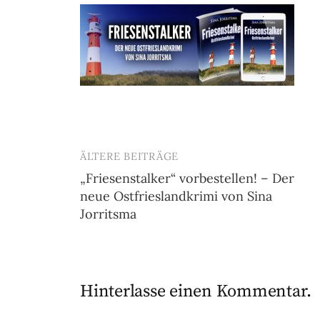
ÄLTERE BEITRÄGE
Beitragsnavigation
„Friesenstalker“ vorbestellen! – Der
neue Ostfrieslandkrimi von Sina
Jorritsma
Hinterlasse einen Kommentar.