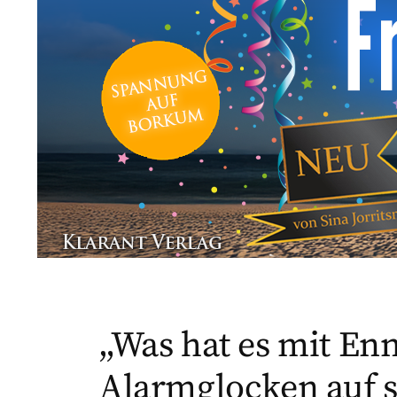
„Was hat es mit En
Alarmglocken auf s