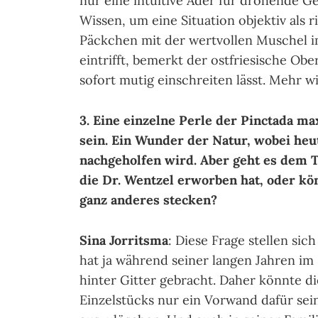
nur eine intuitive Ader für drohende G
Wissen, um eine Situation objektiv als 
Päckchen mit der wertvollen Muschel i
eintrifft, bemerkt der ostfriesische Obe
sofort mutig einschreiten lässt. Mehr wi
3. Eine einzelne Perle der Pinctada 
sein. Ein Wunder der Natur, wobei he
nachgeholfen wird. Aber geht es dem 
die Dr. Wentzel erworben hat, oder kö
ganz anderes stecken?
Sina Jorritsma
: Diese Frage stellen sich
hat ja während seiner langen Jahren im
hinter Gitter gebracht. Daher könnte d
Einzelstücks nur ein Vorwand dafür sein