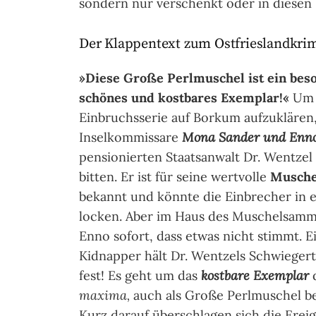
sondern nur verschenkt oder in diesen
Der Klappentext zum Ostfrieslandkri
»Diese Große Perlmuschel ist ein bes
schönes und kostbares Exemplar!«
Um 
Einbruchsserie auf Borkum aufzuklären,
Inselkommissare
Mona Sander und Enno
pensionierten Staatsanwalt Dr. Wentzel
bitten. Er ist für seine wertvolle
Musch
bekannt und könnte die Einbrecher in e
locken. Aber im Haus des Muschelsamm
Enno sofort, dass etwas nicht stimmt. E
Kidnapper hält Dr. Wentzels Schwieger
fest! Es geht um das
kostbare Exemplar
maxima,
auch als Große Perlmuschel bek
Kurz darauf überschlagen sich die Ereign