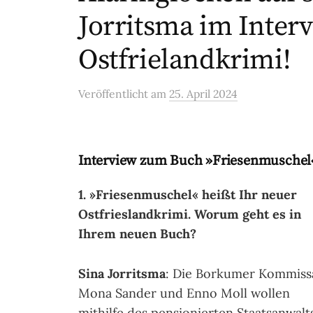
Jorritsma im Inter
Ostfrielandkrimi!
Veröffentlicht
am
25. April 2024
Interview zum Buch »Friesenmuschel
1. »Friesenmuschel« heißt Ihr neuer
Ostfrieslandkrimi. Worum geht es in
Ihrem neuen Buch?
Sina Jorritsma
: Die Borkumer Kommiss
Mona Sander und Enno Moll wollen
mithilfe des pensionierten Staatsanwalt