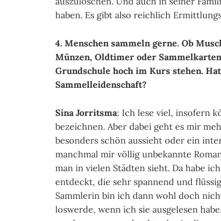
auszulöschen. Und auch in seiner Fami
haben. Es gibt also reichlich Ermittlun
4. Menschen sammeln gerne. Ob Musch
Münzen, Oldtimer oder Sammelkarten, 
Grundschule hoch im Kurs stehen. Hat 
Sammelleidenschaft?
Sina Jorritsma
: Ich lese viel, insofer
bezeichnen. Aber dabei geht es mir meh
besonders schön aussieht oder ein inter
manchmal mir völlig unbekannte Romane
man in vielen Städten sieht. Da habe ic
entdeckt, die sehr spannend und flüssig
Sammlerin bin ich dann wohl doch nicht
loswerde, wenn ich sie ausgelesen hab