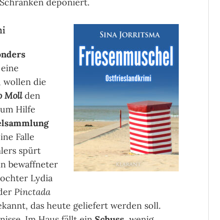
 Schränken deponiert.
mi
onders
eine
 wollen die
 Moll
den
 um Hilfe
elsammlung
ine Falle
lers spürt
in bewaffneter
tochter Lydia
der
Pinctada
annt, das heute geliefert werden soll.
isse. Im Haus fällt ein
Schuss
, wenig