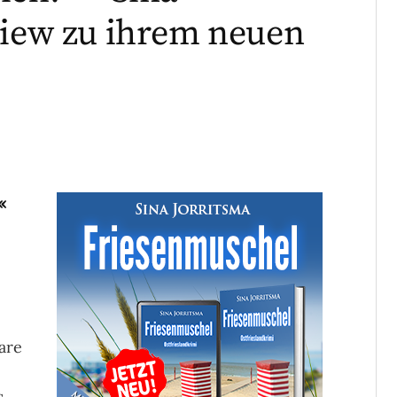
view zu ihrem neuen
«
are
s