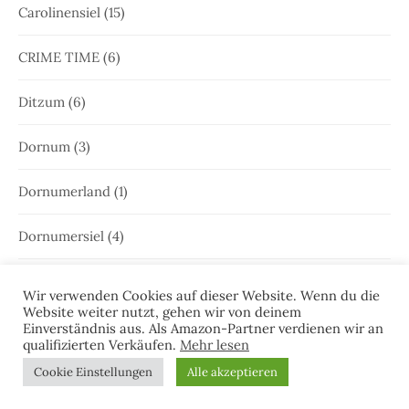
Carolinensiel
(15)
CRIME TIME
(6)
Ditzum
(6)
Dornum
(3)
Dornumerland
(1)
Dornumersiel
(4)
Dörte Jensen
(61)
Wir verwenden Cookies auf dieser Website. Wenn du die
Website weiter nutzt, gehen wir von deinem
Dr. Josefine Brenner
(21)
Einverständnis aus. Als Amazon-Partner verdienen wir an
qualifizierten Verkäufen.
Mehr lesen
Drachenfest
(1)
Cookie Einstellungen
Alle akzeptieren