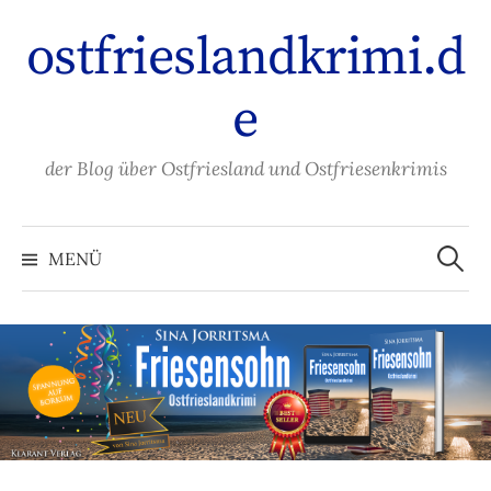
Zum
ostfrieslandkrimi.d
Inhalt
überspringen
e
der Blog über Ostfriesland und Ostfriesenkrimis
Suche
nach:
MENÜ