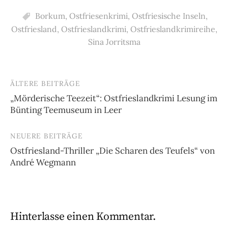
Borkum
,
Ostfriesenkrimi
,
Ostfriesische Inseln
,
Ostfriesland
,
Ostfrieslandkrimi
,
Ostfrieslandkrimireihe
,
Sina Jorritsma
ÄLTERE BEITRÄGE
Beitragsnavigation
„Mörderische Teezeit“: Ostfrieslandkrimi Lesung im
Bünting Teemuseum in Leer
NEUERE BEITRÄGE
Ostfriesland-Thriller „Die Scharen des Teufels“ von
André Wegmann
Hinterlasse einen Kommentar.