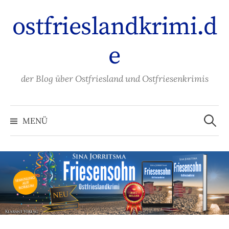
Zum
ostfrieslandkrimi.d
Inhalt
überspringen
e
der Blog über Ostfriesland und Ostfriesenkrimis
Suche
nach:
MENÜ