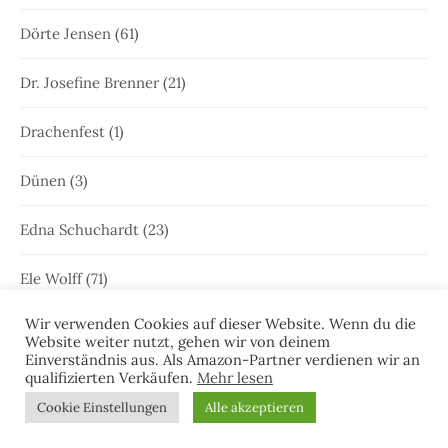
Dörte Jensen
(61)
Dr. Josefine Brenner
(21)
Drachenfest
(1)
Dünen
(3)
Edna Schuchardt
(23)
Ele Wolff
(71)
Wir verwenden Cookies auf dieser Website. Wenn du die
Elke Bergsma
(1)
Website weiter nutzt, gehen wir von deinem
Einverständnis aus. Als Amazon-Partner verdienen wir an
Elke Nansen
(54)
qualifizierten Verkäufen.
Mehr lesen
Cookie Einstellungen
Alle akzeptieren
Emden
(64)