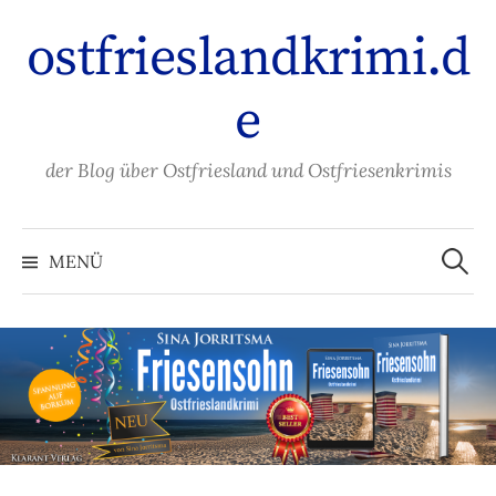
Zum
ostfrieslandkrimi.d
Inhalt
überspringen
e
der Blog über Ostfriesland und Ostfriesenkrimis
Suche
nach:
MENÜ