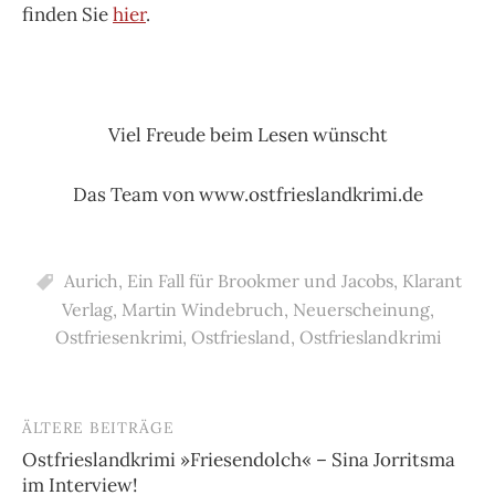
finden Sie
hier
.
Viel Freude beim Lesen wünscht
Das Team von www.ostfrieslandkrimi.de
Aurich
,
Ein Fall für Brookmer und Jacobs
,
Klarant
Verlag
,
Martin Windebruch
,
Neuerscheinung
,
Ostfriesenkrimi
,
Ostfriesland
,
Ostfrieslandkrimi
ÄLTERE BEITRÄGE
Beitragsnavigation
Ostfrieslandkrimi »Friesendolch« – Sina Jorritsma
im Interview!