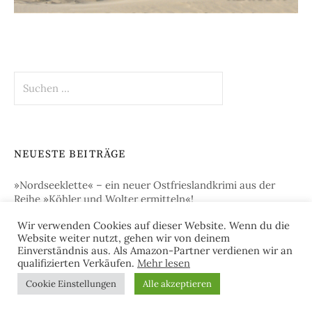
Suchen
nach:
NEUESTE BEITRÄGE
»Nordseeklette« – ein neuer Ostfrieslandkrimi aus der
Reihe »Köhler und Wolter ermitteln«!
Wir verwenden Cookies auf dieser Website. Wenn du die
„Juister Braut“ – der neue Ostfrieslandkrimi von Sina
Website weiter nutzt, gehen wir von deinem
Jorritsma!
Einverständnis aus. Als Amazon-Partner verdienen wir an
qualifizierten Verkäufen.
Mehr lesen
„Betrugsmord auf Norderney“ – der neue Ostfrieslandkrimi
Cookie Einstellungen
Alle akzeptieren
von Julia Brunjes!