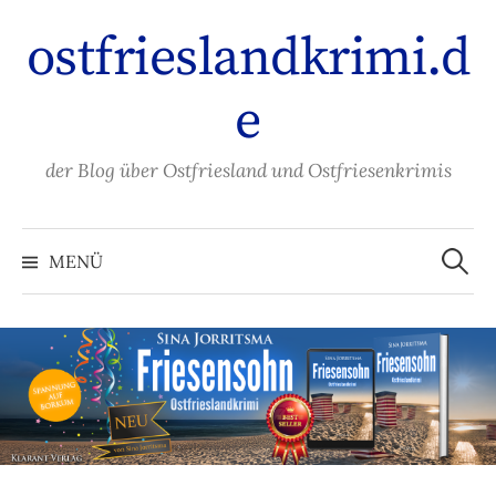
Zum
ostfrieslandkrimi.d
Inhalt
überspringen
e
der Blog über Ostfriesland und Ostfriesenkrimis
Suche
nach:
MENÜ