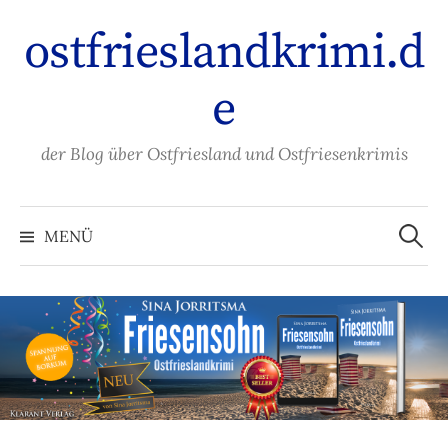
Zum
ostfrieslandkrimi.d
Inhalt
überspringen
e
der Blog über Ostfriesland und Ostfriesenkrimis
Suche
nach:
MENÜ