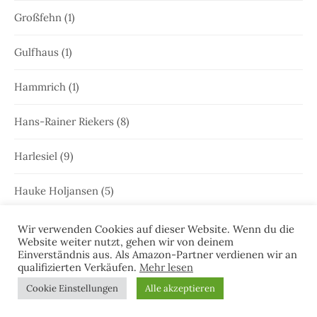
Großfehn
(1)
Gulfhaus
(1)
Hammrich
(1)
Hans-Rainer Riekers
(8)
Harlesiel
(9)
Hauke Holjansen
(5)
Hedda Böttcher
(23)
Wir verwenden Cookies auf dieser Website. Wenn du die
Website weiter nutzt, gehen wir von deinem
Einverständnis aus. Als Amazon-Partner verdienen wir an
Henriette Honig
(12)
qualifizierten Verkäufen.
Mehr lesen
Cookie Einstellungen
Alle akzeptieren
Heringstage
(1)