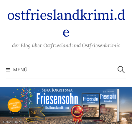
Zum
ostfrieslandkrimi.d
Inhalt
überspringen
e
der Blog über Ostfriesland und Ostfriesenkrimis
Suche
nach:
MENÜ