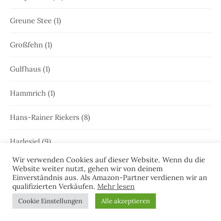
Greune Stee
(1)
Großfehn
(1)
Gulfhaus
(1)
Hammrich
(1)
Hans-Rainer Riekers
(8)
Harlesiel
(9)
Wir verwenden Cookies auf dieser Website. Wenn du die
Hauke Holjansen
(5)
Website weiter nutzt, gehen wir von deinem
Einverständnis aus. Als Amazon-Partner verdienen wir an
qualifizierten Verkäufen.
Mehr lesen
Hedda Böttcher
(23)
Cookie Einstellungen
Alle akzeptieren
Henriette Honig
(12)