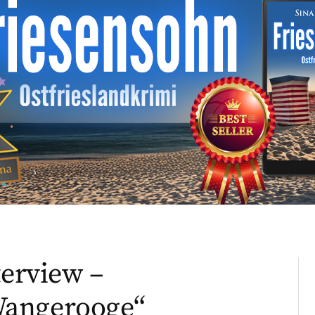
terview –
Wangerooge“