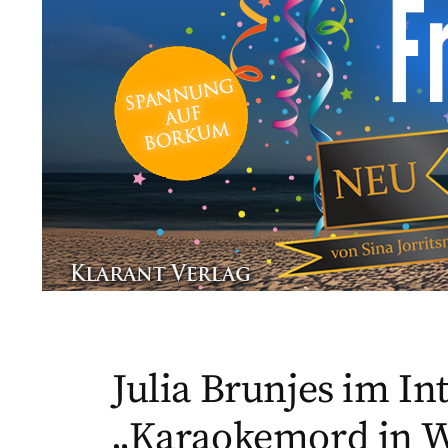
Julia Brunjes im In
„Karaokemord in 