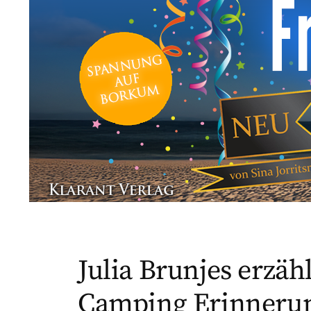
Julia Brunjes erzäh
Camping Erinneru