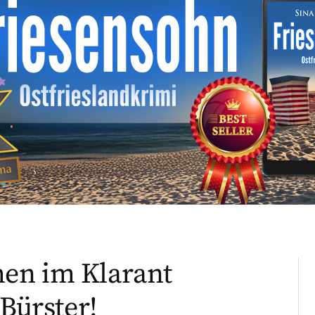
en im Klarant
 Bürster!