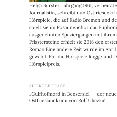
Helga Bürster, Jahrgang 1961, verheirat
Journalistin, schreibt nun Ostfriesenk
Hörspiele, die auf Radio Bremen und de
spielt sie im Posaunenchor das Euphon
ausgedehnten Spaziergängen mit ihrem 
Pflastersteine erhielt sie 2018 den ers
Roman Eine andere Zeit wurde im Apri
gewählt. Für die Hörspiele Rogge und 
Hörspielpreis.
ÄLTERE BEITRÄGE
Beitragsnavigation
„Gulfhofmord in Bensersiel“ – der neue
Ostfrieslandkrimi von Rolf Uliczka!