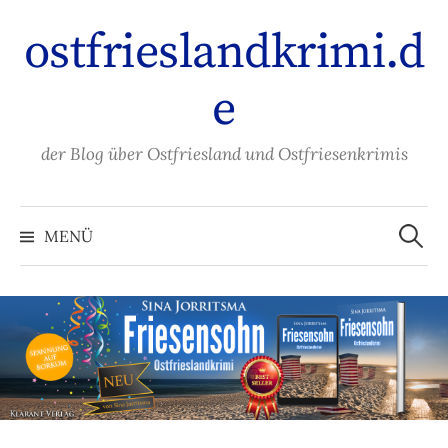
Zum
ostfrieslandkrimi.d
Inhalt
überspringen
e
der Blog über Ostfriesland und Ostfriesenkrimis
Suche
nach:
MENÜ