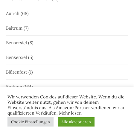
Aurich
(68)
Baltrum
(7)
Bensersiel
(8)
Bensersiel
(5)
Blütenfest
(1)
Borkum
(164)
Wir verwenden Cookies auf dieser Website. Wenn du die
Borkumer Kleinbahn
(1)
Website weiter nutzt, gehen wir von deinem
Einverständnis aus. Als Amazon-Partner verdienen wir an
qualifizierten Verkäufen.
Mehr lesen
Bünting Teemuseum
(1)
Cookie Einstellungen
Alle akzeptieren
Camping
(5)